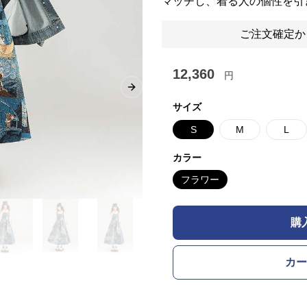
マッチし、着る人の個性を引
ご注文確定か
12,360
円
Next slide
サイズ
S
M
L
カラー
フラワー
購
カー