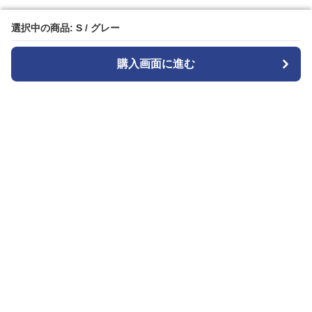
選択中の商品: S / グレー
選択中の商品: S / グレー
購入画面に進む
購入画面に進む
ジャンスカ
について
会社概要