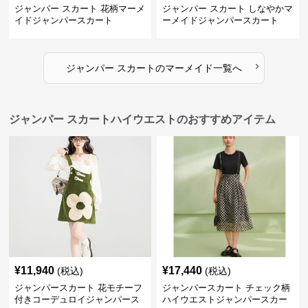
ジャンパー スカート 花柄マーメ
ジャンパー スカート しなやかマ
イドジャンパースカート
ーメイドジャンパースカート
›
ジャンパー スカート
の
マーメイド
一覧へ
ジャンパー スカートハイウエストのおすすめアイテム
¥
11,940
¥
17,440
(税込)
(税込)
ジャンパースカート 花モチーフ
ジャンパースカート チェック柄
付きコーデュロイジャンパース
ハイウエストジャンパースカー