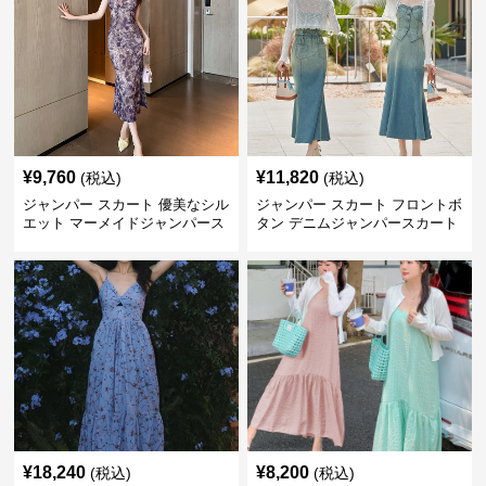
¥
9,760
¥
11,820
(税込)
(税込)
ジャンパー スカート 優美なシル
ジャンパー スカート フロントボ
エット マーメイドジャンパース
タン デニムジャンパースカート
カート
マーメイド
¥
18,240
¥
8,200
(税込)
(税込)