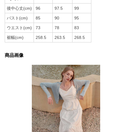
後中心丈(cm)
96
97.5
99
バスト(cm)
85
90
95
ウエスト(cm)
73
78
83
裾幅(cm)
258.5
263.5
268.5
商品画像