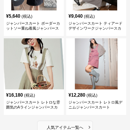
¥
5,640
¥
9,040
(税込)
(税込)
ジャンパースカート ボーダーカ
ジャンパースカート ティアード
ットソー重ね着風ジャンパース
デザインワークジャンパースカ
カート
ート
¥
16,180
¥
12,280
(税込)
(税込)
ジャンパースカート レトロな雰
ジャンパースカート レトロ風デ
囲気のAラインジャンパースカ
ニムジャンパースカート
ート
›
人気アイテム一覧へ