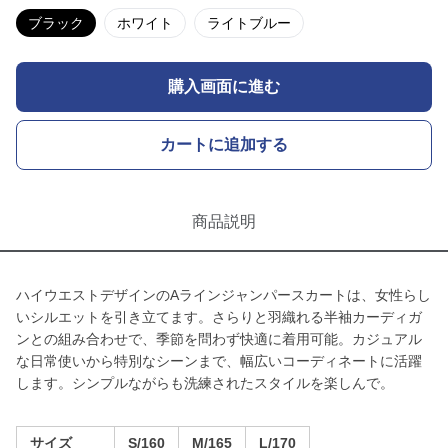
ブラック
ホワイト
ライトブルー
購入画面に進む
カートに追加する
商品説明
ハイウエストデザインのAラインジャンパースカートは、女性らし
いシルエットを引き立てます。さらりと羽織れる半袖カーディガ
ンとの組み合わせで、季節を問わず快適に着用可能。カジュアル
な日常使いから特別なシーンまで、幅広いコーディネートに活躍
します。シンプルながらも洗練されたスタイルを楽しんで。
サイズ
S/160
M/165
L/170