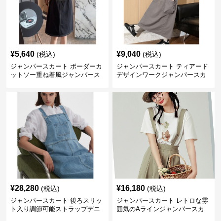
¥
5,640
¥
9,040
(税込)
(税込)
ジャンパースカート ボーダーカ
ジャンパースカート ティアード
ットソー重ね着風ジャンパース
デザインワークジャンパースカ
カート
ート
¥
28,280
¥
16,180
(税込)
(税込)
ジャンパースカート 後ろスリッ
ジャンパースカート レトロな雰
ト入り調節可能ストラップデニ
囲気のAラインジャンパースカ
ムジャンパースカート
ート