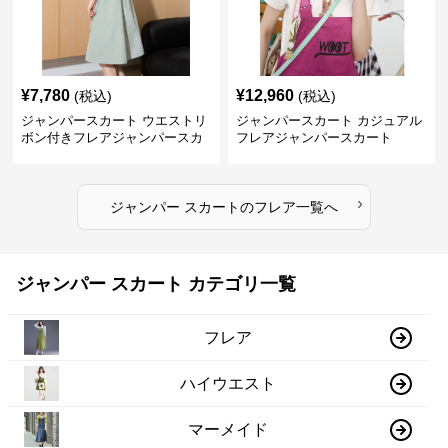
¥
7,780
¥
12,960
(税込)
(税込)
ジャンパースカート ウエストリ
ジャンパースカート カジュアル
ボン付きフレアジャンパースカ
フレアジャンパースカート
ート
›
ジャンパー スカート
の
フレア
一覧へ
ジャンパー スカート カテゴリ一覧
フレア
ハイウエスト
マーメイド