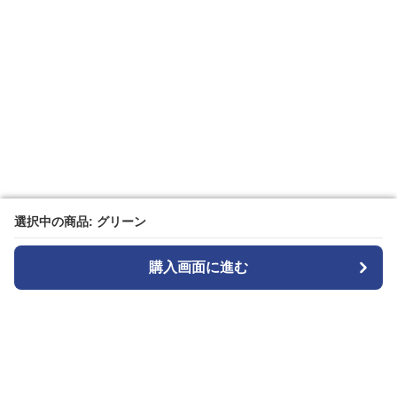
選択中の商品: グリーン
選択中の商品: グリーン
購入画面に進む
購入画面に進む