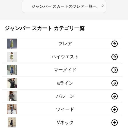
›
ジャンパー スカート
の
フレア
一覧へ
ジャンパー スカート カテゴリ一覧
フレア
ハイウエスト
マーメイド
aライン
バルーン
ツイード
Vネック