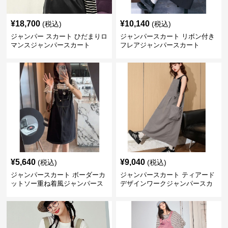
¥
18,700
¥
10,140
(税込)
(税込)
ジャンパー スカート ひだまりロ
ジャンパースカート リボン付き
マンスジャンパースカート
フレアジャンパースカート
¥
5,640
¥
9,040
(税込)
(税込)
ジャンパースカート ボーダーカ
ジャンパースカート ティアード
ットソー重ね着風ジャンパース
デザインワークジャンパースカ
カート
ート