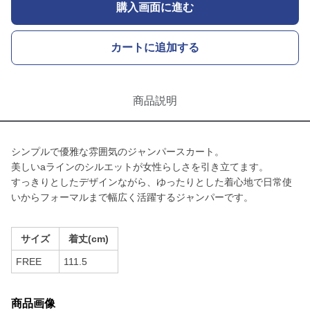
購入画面に進む
カートに追加する
商品説明
シンプルで優雅な雰囲気のジャンパースカート。
美しいaラインのシルエットが女性らしさを引き立てます。
すっきりとしたデザインながら、ゆったりとした着心地で日常使
いからフォーマルまで幅広く活躍するジャンパーです。
サイズ
着丈(cm)
FREE
111.5
商品画像