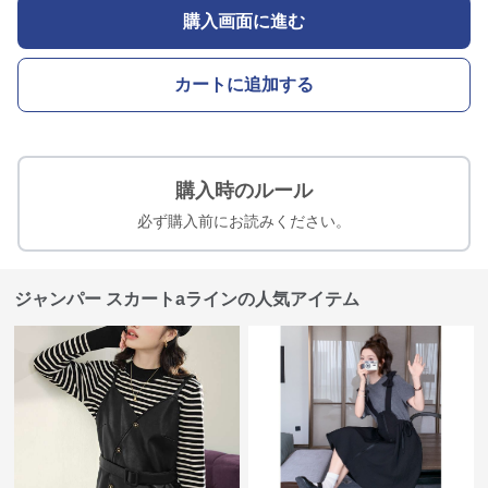
購入画面に進む
カートに追加する
購入時のルール
必ず購入前にお読みください。
ジャンパー スカートaラインの人気アイテム