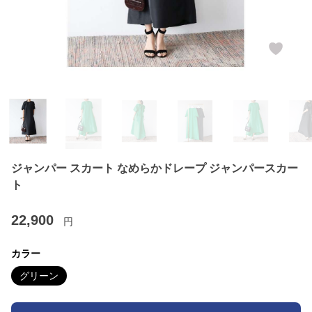
ジャンパー スカート なめらかドレープ ジャンパースカー
ト
22,900
円
カラー
グリーン