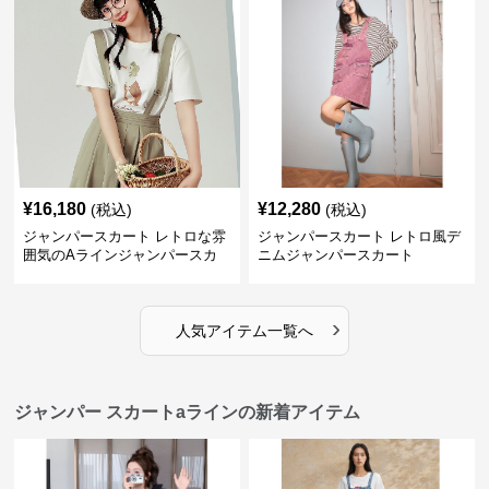
¥
16,180
¥
12,280
(税込)
(税込)
ジャンパースカート レトロな雰
ジャンパースカート レトロ風デ
囲気のAラインジャンパースカ
ニムジャンパースカート
ート
›
人気アイテム一覧へ
ジャンパー スカートaラインの新着アイテム