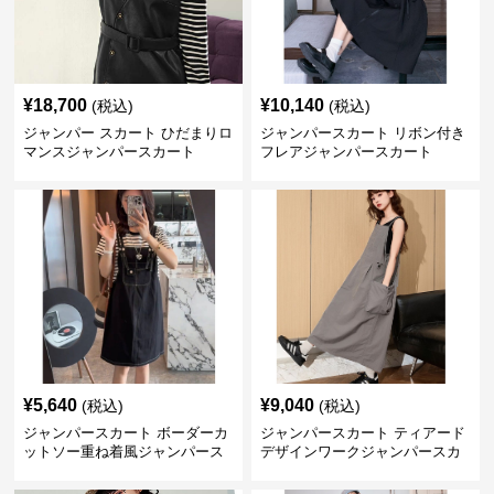
¥
18,700
¥
10,140
(税込)
(税込)
ジャンパー スカート ひだまりロ
ジャンパースカート リボン付き
マンスジャンパースカート
フレアジャンパースカート
¥
5,640
¥
9,040
(税込)
(税込)
ジャンパースカート ボーダーカ
ジャンパースカート ティアード
ットソー重ね着風ジャンパース
デザインワークジャンパースカ
カート
ート