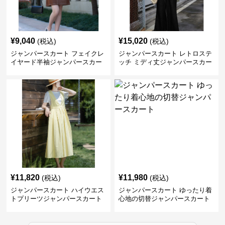
¥
9,040
¥
15,020
(税込)
(税込)
ジャンパースカート フェイクレ
ジャンパースカート レトロステ
イヤード半袖ジャンパースカー
ッチ ミディ丈ジャンパースカー
ト
ト
¥
11,820
¥
11,980
(税込)
(税込)
ジャンパースカート ハイウエス
ジャンパースカート ゆったり着
トプリーツジャンパースカート
心地の切替ジャンパースカート