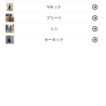
Vネック
プリーツ
ミニ
キーネック