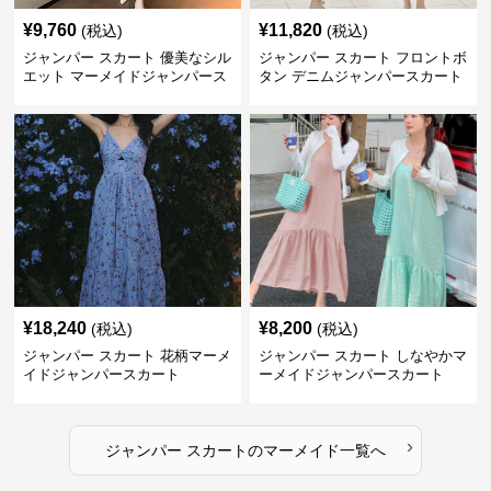
¥
9,760
¥
11,820
(税込)
(税込)
ジャンパー スカート 優美なシル
ジャンパー スカート フロントボ
エット マーメイドジャンパース
タン デニムジャンパースカート
カート
マーメイド
¥
18,240
¥
8,200
(税込)
(税込)
ジャンパー スカート 花柄マーメ
ジャンパー スカート しなやかマ
イドジャンパースカート
ーメイドジャンパースカート
›
ジャンパー スカート
の
マーメイド
一覧へ