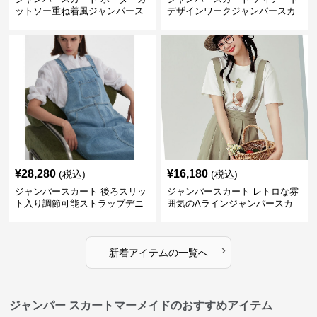
ットソー重ね着風ジャンパース
デザインワークジャンパースカ
カート
ート
¥
28,280
¥
16,180
(税込)
(税込)
ジャンパースカート 後ろスリッ
ジャンパースカート レトロな雰
ト入り調節可能ストラップデニ
囲気のAラインジャンパースカ
ムジャンパースカート
ート
›
新着アイテムの一覧へ
ジャンパー スカートマーメイドのおすすめアイテム