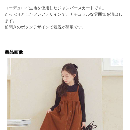
コーデュロイ生地を使用したジャンパースカートです。
たっぷりとしたフレアデザインで、ナチュラルな雰囲気を演出し
ます。
前開きのボタンデザインで着脱が簡単です。
商品画像