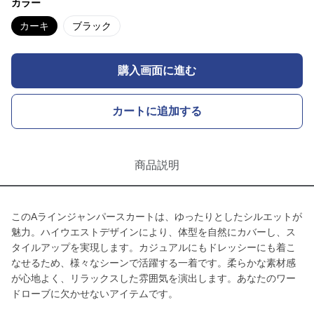
カラー
カーキ
ブラック
購入画面に進む
カートに追加する
商品説明
このAラインジャンパースカートは、ゆったりとしたシルエットが
魅力。ハイウエストデザインにより、体型を自然にカバーし、ス
タイルアップを実現します。カジュアルにもドレッシーにも着こ
なせるため、様々なシーンで活躍する一着です。柔らかな素材感
が心地よく、リラックスした雰囲気を演出します。あなたのワー
ドローブに欠かせないアイテムです。