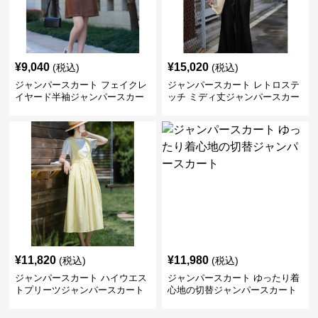
¥
9,040
¥
15,020
(税込)
(税込)
ジャンパースカート フェイクレ
ジャンパースカート レトロステ
イヤード半袖ジャンパースカー
ッチ ミディ丈ジャンパースカー
ト
ト
¥
11,820
¥
11,980
(税込)
(税込)
ジャンパースカート ハイウエス
ジャンパースカート ゆったり着
トプリーツジャンパースカート
心地の切替ジャンパースカート