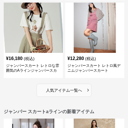
¥
16,180
¥
12,280
(税込)
(税込)
ジャンパースカート レトロな雰
ジャンパースカート レトロ風デ
囲気のAラインジャンパースカ
ニムジャンパースカート
ート
›
人気アイテム一覧へ
ジャンパー スカートaラインの新着アイテム