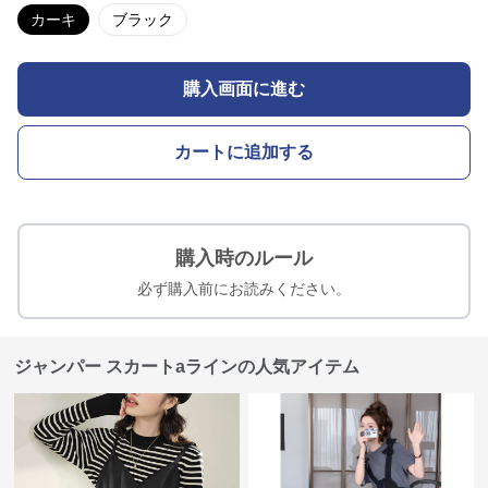
カーキ
ブラック
購入画面に進む
カートに追加する
購入時のルール
必ず購入前にお読みください。
ジャンパー スカートaラインの人気アイテム