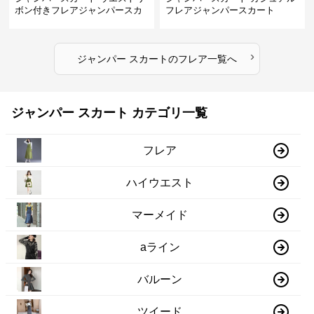
ボン付きフレアジャンパースカ
フレアジャンパースカート
ート
›
ジャンパー スカート
の
フレア
一覧へ
ジャンパー スカート カテゴリ一覧
フレア
ハイウエスト
マーメイド
aライン
バルーン
ツイード