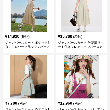
¥
14,920
¥
15,760
(税込)
(税込)
ジャンパースカート ポケット付
ジャンパースカート 学院風りベ
きレトロワーク風ジャンパース
ット付きフレアジャンパースカ
カート
ート
¥
7,780
¥
12,960
(税込)
(税込)
ジャンパースカート ウエストリ
ジャンパースカート カジュアル