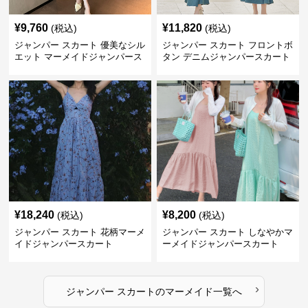
¥
9,760
¥
11,820
(税込)
(税込)
ジャンパー スカート 優美なシル
ジャンパー スカート フロントボ
エット マーメイドジャンパース
タン デニムジャンパースカート
カート
マーメイド
¥
18,240
¥
8,200
(税込)
(税込)
ジャンパー スカート 花柄マーメ
ジャンパー スカート しなやかマ
イドジャンパースカート
ーメイドジャンパースカート
›
ジャンパー スカート
の
マーメイド
一覧へ