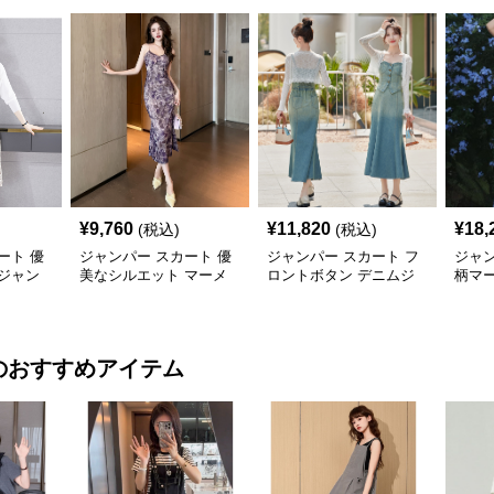
¥
9,760
¥
11,820
¥
18,
(税込)
(税込)
ート 優
ジャンパー スカート 優
ジャンパー スカート フ
ジャン
ジャン
美なシルエット マーメ
ロントボタン デニムジ
柄マ
ーメイ
イドジャンパースカート
ャンパースカート マー
スカ
メイド
のおすすめアイテム