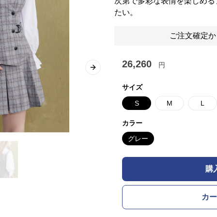
次第で多彩な表情を楽しめる
たい。
ご注文確定か
26,260
円
Next slide
サイズ
S
M
L
カラー
グレー
購
カー