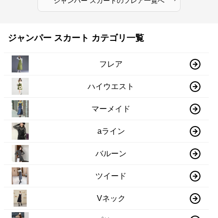
ジャンパー スカート
の
フレア
一覧へ
ジャンパー スカート カテゴリ一覧
フレア
ハイウエスト
マーメイド
aライン
バルーン
ツイード
Vネック