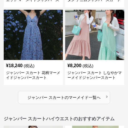
カート
マーメイド
¥
18,240
¥
8,200
(税込)
(税込)
ジャンパー スカート 花柄マーメ
ジャンパー スカート しなやかマ
イドジャンパースカート
ーメイドジャンパースカート
›
ジャンパー スカート
の
マーメイド
一覧へ
ジャンパー スカートハイウエストのおすすめアイテム