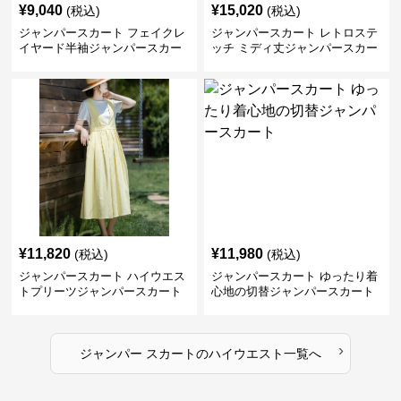
¥
9,040
¥
15,020
(税込)
(税込)
ジャンパースカート フェイクレ
ジャンパースカート レトロステ
イヤード半袖ジャンパースカー
ッチ ミディ丈ジャンパースカー
ト
ト
¥
11,820
¥
11,980
(税込)
(税込)
ジャンパースカート ハイウエス
ジャンパースカート ゆったり着
トプリーツジャンパースカート
心地の切替ジャンパースカート
›
ジャンパー スカート
の
ハイウエスト
一覧へ