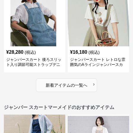
¥
28,280
¥
16,180
(税込)
(税込)
ジャンパースカート 後ろスリッ
ジャンパースカート レトロな雰
ト入り調節可能ストラップデニ
囲気のAラインジャンパースカ
ムジャンパースカート
ート
›
新着アイテムの一覧へ
ジャンパー スカートマーメイドのおすすめアイテム