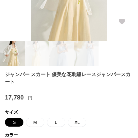
ジャンパー スカート 優美な花刺繍レースジャンパースカ
ート
17,780
円
サイズ
S
M
L
XL
カラー