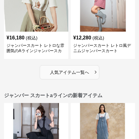
¥
16,180
¥
12,280
(税込)
(税込)
ジャンパースカート レトロな雰
ジャンパースカート レトロ風デ
囲気のAラインジャンパースカ
ニムジャンパースカート
ート
›
人気アイテム一覧へ
ジャンパー スカートaラインの新着アイテム