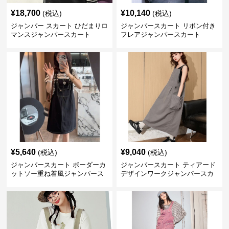
¥
18,700
¥
10,140
(税込)
(税込)
ジャンパー スカート ひだまりロ
ジャンパースカート リボン付き
マンスジャンパースカート
フレアジャンパースカート
¥
5,640
¥
9,040
(税込)
(税込)
ジャンパースカート ボーダーカ
ジャンパースカート ティアード
ットソー重ね着風ジャンパース
デザインワークジャンパースカ
カート
ート