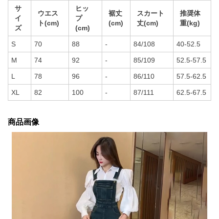
サ
ヒッ
ウエス
裾丈
スカート
推奨体
イ
プ
ト(cm)
(cm)
丈(cm)
重(kg)
ズ
(cm)
S
70
88
-
84/108
40-52.5
M
74
92
-
85/109
52.5-57.5
L
78
96
-
86/110
57.5-62.5
XL
82
100
-
87/111
62.5-67.5
商品画像