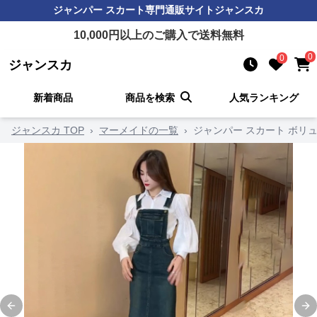
ジャンパー スカート
専門通販サイト
ジャンスカ
10,000
円以上のご購入で送料無料
0
0
ジャンスカ
新着商品
商品を検索
人気ランキング
ジャンスカ TOP
›
マーメイドの一覧
›
ジャンパー スカート ボリ
Previous slide
Ne