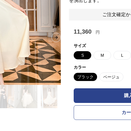
を演出します。
ご注文確定か
11,360
円
Next slide
サイズ
S
M
L
カラー
ブラック
ベージュ
購
カー