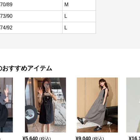
/70/89
M
/73/90
L
/74/92
L
のおすすめアイテム
¥
5,640
¥
9,040
¥
16,
)
(税込)
(税込)