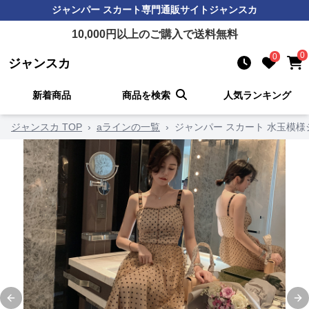
ジャンパー スカート
専門通販サイト
ジャンスカ
10,000
円以上のご購入で送料無料
0
0
ジャンスカ
新着商品
商品を検索
人気ランキング
ジャンスカ TOP
›
aラインの一覧
›
ジャンパー スカート 水玉模
Previous slide
Ne