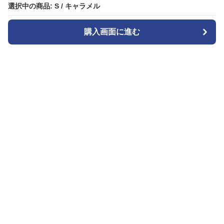
選択中の商品: S / キャラメル
選択中の商品: S / キャラメル
購入画面に進む
購入画面に進む
ジャンスカ
について
会社概要
利用規約