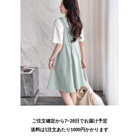
ご注文確定から7~28日でお届け予定
送料は1注文あたり
1000
円かかります