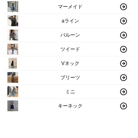
マーメイド
aライン
バルーン
ツイード
Vネック
プリーツ
ミニ
キーネック