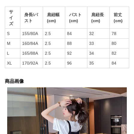
サ
身長/バ
肩紐幅
バスト
肩紐長
前丈
イ
スト
(cm)
(cm)
(cm)
(cm)
ズ
S
155/80A
2.5
84
32
78
M
160/84A
2.5
88
33
80
L
165/88A
2.5
92
34
82
XL
170/92A
2.5
96
35
84
商品画像