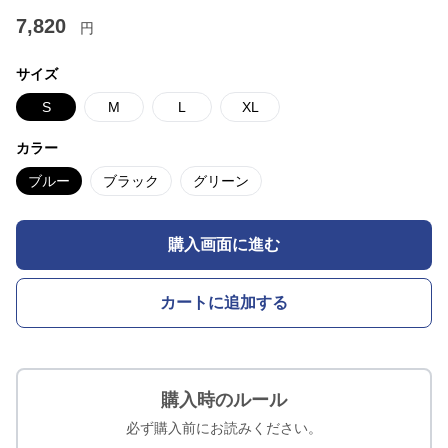
7,820
円
サイズ
S
M
L
XL
カラー
ブルー
ブラック
グリーン
購入画面に進む
カートに追加する
購入時のルール
必ず購入前にお読みください。