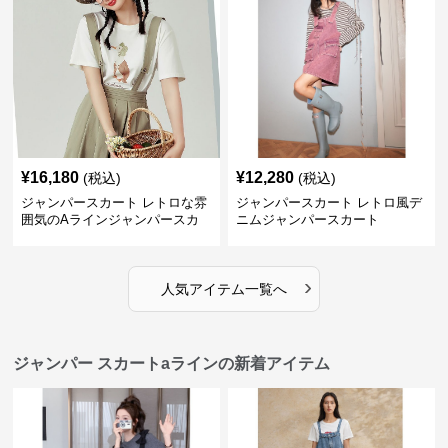
¥
16,180
¥
12,280
(税込)
(税込)
ジャンパースカート レトロな雰
ジャンパースカート レトロ風デ
囲気のAラインジャンパースカ
ニムジャンパースカート
ート
›
人気アイテム一覧へ
ジャンパー スカートaラインの新着アイテム