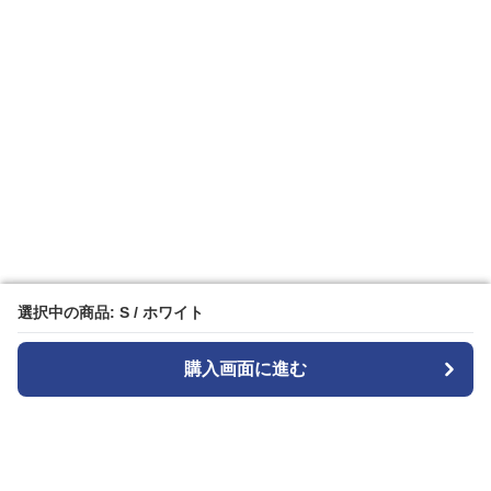
選択中の商品: S / ホワイト
選択中の商品: S / ホワイト
購入画面に進む
購入画面に進む