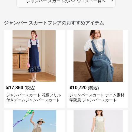
ジャンパー スカート
の
ハイウエスト
一覧へ
ジャンパー スカートフレアのおすすめアイテム
¥
17,860
¥
10,720
(税込)
(税込)
ジャンパースカート 花柄フリル
ジャンパースカート デニム素材
付きデニムジャンパースカート
学院風 ジャンパースカート