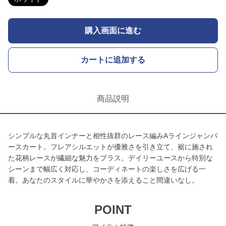
購入画面に進む
カートに追加する
商品説明
シンプルな丸首インナーと相性抜群のレース編みAラインジャンパ
ースカート。フレアシルエットが優雅さを引き立て、裾に施され
た花柄レースが繊細な魅力をプラス。デイリーユースから特別な
シーンまで幅広く対応し、コーディネートの楽しさを広げる一
着。あなたのスタイルに華やかさを添えること間違いなし。
POINT