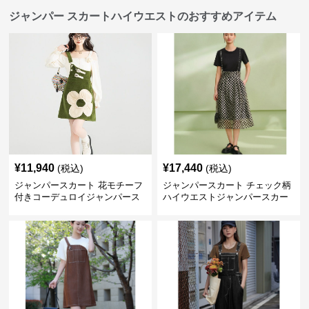
ジャンパー スカートハイウエストのおすすめアイテム
¥
11,940
¥
17,440
(税込)
(税込)
ジャンパースカート 花モチーフ
ジャンパースカート チェック柄
付きコーデュロイジャンパース
ハイウエストジャンパースカー
カート
ト