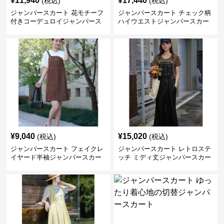
¥
11,940
¥
17,440
(税込)
(税込)
ジャンパースカート 花モチーフ
ジャンパースカート チェック柄
付きコーデュロイジャンパース
ハイウエストジャンパースカー
カート
ト
¥
9,040
¥
15,020
(税込)
(税込)
ジャンパースカート フェイクレ
ジャンパースカート レトロステ
イヤード半袖ジャンパースカー
ッチ ミディ丈ジャンパースカー
ト
ト