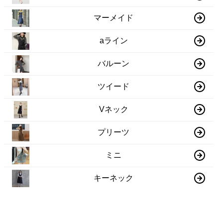
マーメイド
aライン
バルーン
ツイード
Vネック
プリーツ
ミニ
キーネック