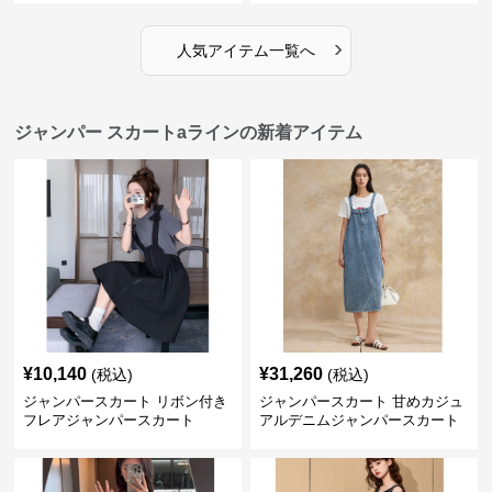
›
人気アイテム一覧へ
ジャンパー スカートaラインの新着アイテム
¥
10,140
¥
31,260
(税込)
(税込)
ジャンパースカート リボン付き
ジャンパースカート 甘めカジュ
フレアジャンパースカート
アルデニムジャンパースカート