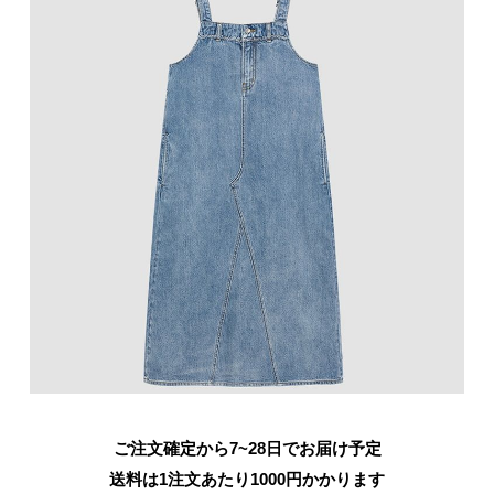
ご注文確定から7~28日でお届け予定
送料は1注文あたり
1000
円かかります