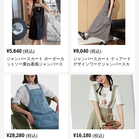
¥
5,640
¥
9,040
(税込)
(税込)
ジャンパースカート ボーダーカ
ジャンパースカート ティアード
ットソー重ね着風ジャンパース
デザインワークジャンパースカ
カート
ート
¥
28,280
¥
16,180
(税込)
(税込)