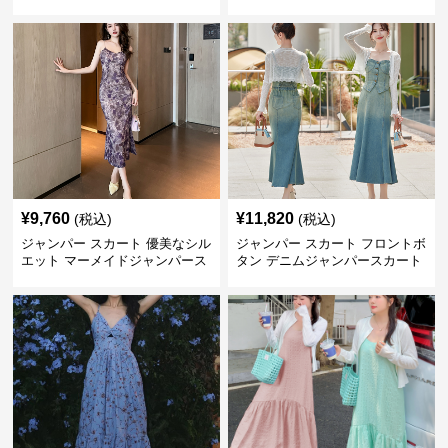
メイド
¥
9,760
¥
11,820
(税込)
(税込)
ジャンパー スカート 優美なシル
ジャンパー スカート フロントボ
エット マーメイドジャンパース
タン デニムジャンパースカート
カート
マーメイド