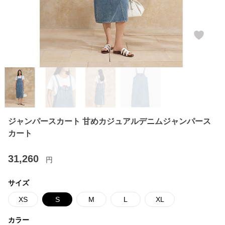
ジャンパースカート 甘めカジュアルデニムジャンパース
カート
31,260
円
サイズ
XS
S
M
L
XL
カラー