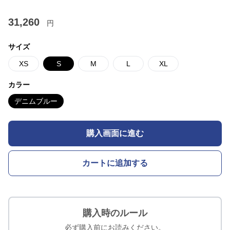
31,260
円
サイズ
XS
S
M
L
XL
カラー
デニムブルー
購入画面に進む
カートに追加する
購入時のルール
必ず購入前にお読みください。