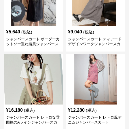
¥
5,640
¥
9,040
(税込)
(税込)
ジャンパースカート ボーダーカ
ジャンパースカート ティアード
ットソー重ね着風ジャンパース
デザインワークジャンパースカ
カート
ート
¥
16,180
¥
12,280
(税込)
(税込)
ジャンパースカート レトロな雰
ジャンパースカート レトロ風デ
囲気のAラインジャンパースカ
ニムジャンパースカート
ート