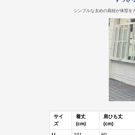
シンプルな太めの肩紐が体型を
サイ
着丈
肩ひも丈
ズ
(cm)
(cm)
M
101
60