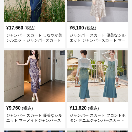
¥
17,660
¥
6,100
(税込)
(税込)
ジャンパー スカート しなやか美
ジャンパー スカート 優美なシル
シルエット ジャンパースカート
エット ジャンパースカート マー
メイド
¥
9,760
¥
11,820
(税込)
(税込)
ジャンパー スカート 優美なシル
ジャンパー スカート フロントボ
エット マーメイドジャンパース
タン デニムジャンパースカート
カート
マーメイド