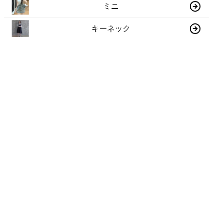
ミニ
キーネック