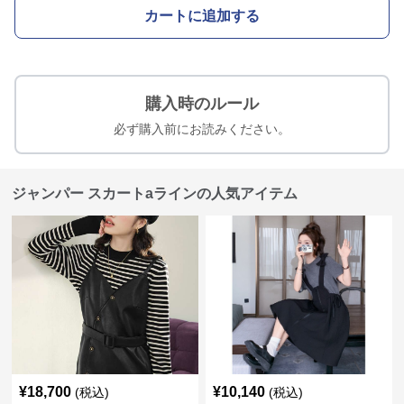
カートに追加する
購入時のルール
必ず購入前にお読みください。
ジャンパー スカートaラインの人気アイテム
¥
18,700
¥
10,140
(税込)
(税込)