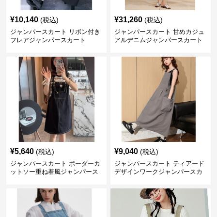
¥
10,140
¥
31,260
(税込)
(税込)
ジャンパースカート リボン付き
ジャンパースカート 甘めカジュ
フレアジャンパースカート
アルデニムジャンパースカート
¥
5,640
¥
9,040
(税込)
(税込)
ジャンパースカート ボーダーカ
ジャンパースカート ティアード
ットソー重ね着風ジャンパース
デザインワークジャンパースカ
カート
ート