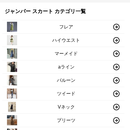
ジャンパー スカート カテゴリ一覧
フレア
ハイウエスト
マーメイド
aライン
バルーン
ツイード
Vネック
プリーツ