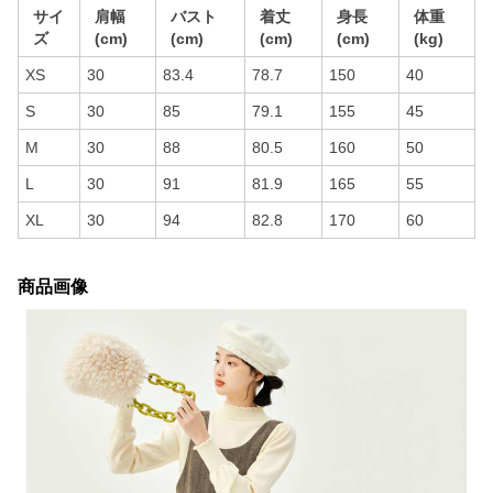
サイ
肩幅
バスト
着丈
身長
体重
ズ
(cm)
(cm)
(cm)
(cm)
(kg)
XS
30
83.4
78.7
150
40
S
30
85
79.1
155
45
M
30
88
80.5
160
50
L
30
91
81.9
165
55
XL
30
94
82.8
170
60
商品画像