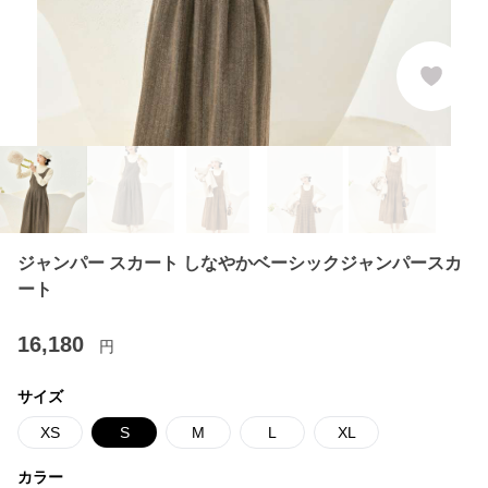
ジャンパー スカート しなやかベーシックジャンパースカ
ート
16,180
円
サイズ
XS
S
M
L
XL
カラー