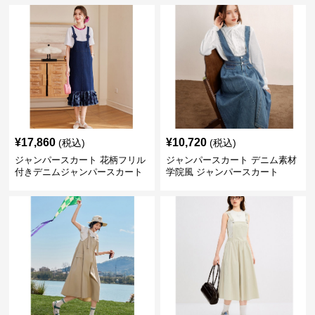
¥
17,860
¥
10,720
(税込)
(税込)
ジャンパースカート 花柄フリル
ジャンパースカート デニム素材
付きデニムジャンパースカート
学院風 ジャンパースカート