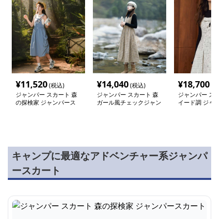
¥
11,520
¥
14,040
¥
18,700
(税込)
(税込)
(税
ジャンパー スカート 森
ジャンパー スカート 森
ジャンパー スカ
の探検家 ジャンパース
ガール風チェックジャン
イード調 ジャ
カート
パースカート
カート
キャンプに最適なアドベンチャー系ジャンパ
ースカート