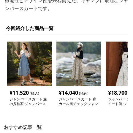
機能性とデザイン性を兼ね備えた、キャンプに最適なジャ
ンパースカートです。
今回紹介した商品一覧
¥
11,520
¥
14,040
¥
18,700
(税込)
(税込)
(税
ジャンパー スカート 森
ジャンパー スカート 森
ジャンパー スカ
の探検家 ジャンパース
ガール風チェックジャン
イード調 ジャ
カート
パースカート
カート
おすすめ記事一覧