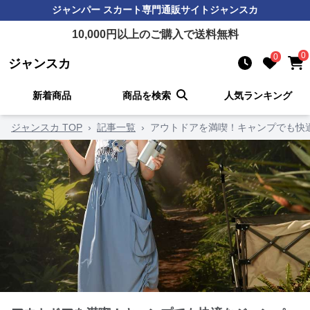
ジャンパー スカート
専門通販サイト
ジャンスカ
10,000
円以上のご購入で送料無料
0
0
ジャンスカ
新着商品
商品を検索
人気ランキング
ジャンスカ TOP
›
記事一覧
›
アウトドアを満喫！キャンプでも快