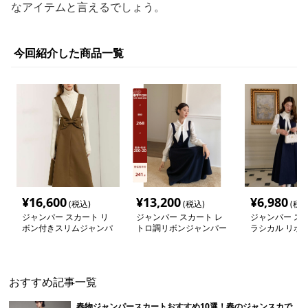
なアイテムと言えるでしょう。
今回紹介した商品一覧
¥
16,600
¥
13,200
¥
6,980
(税込)
(税込)
(税込
ジャンパー スカート リ
ジャンパー スカート レ
ジャンパー スカ
ボン付きスリムジャンパ
トロ調リボンジャンパー
ラシカル リボン
ースカート
スカート
パースカート
おすすめ記事一覧
春物ジャンパースカートおすすめ10選！春のジャンスカで