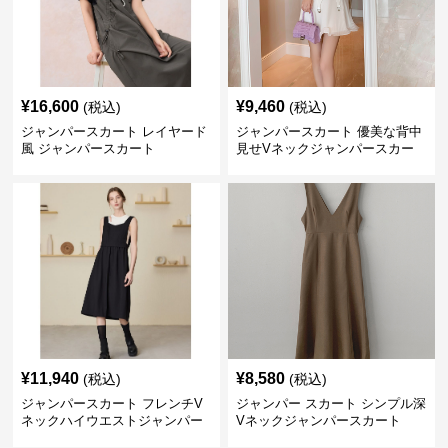
¥
16,600
¥
9,460
(税込)
(税込)
ジャンパースカート レイヤード
ジャンパースカート 優美な背中
風 ジャンパースカート
見せVネックジャンパースカー
ト
¥
11,940
¥
8,580
(税込)
(税込)
ジャンパースカート フレンチV
ジャンパー スカート シンプル深
ネックハイウエストジャンパー
Vネックジャンパースカート
スカート