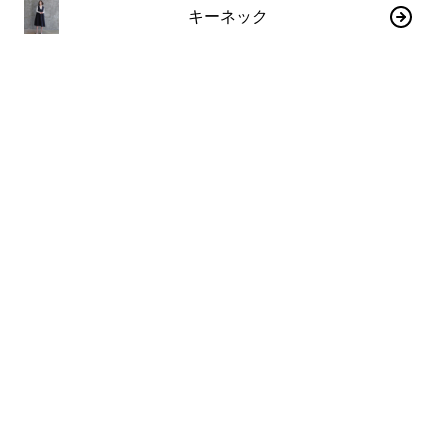
キーネック