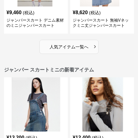
¥
9,460
¥
8,620
(税込)
(税込)
ジャンパースカート デニム素材
ジャンパースカート 無袖Vネッ
のミニジャンパースカート
クミニ丈ジャンパースカート
›
人気アイテム一覧へ
ジャンパー スカートミニの新着アイテム
¥
13,200
¥
12,400
(税込)
(税込)