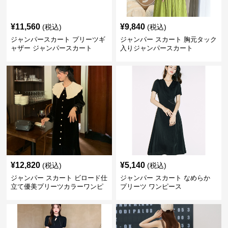
¥
11,560
¥
9,840
(税込)
(税込)
ジャンパースカート プリーツギ
ジャンパー スカート 胸元タック
ャザー ジャンパースカート
入りジャンパースカート
¥
12,820
¥
5,140
(税込)
(税込)
ジャンパー スカート ビロード仕
ジャンパー スカート なめらか
立て優美プリーツカラーワンピ
プリーツ ワンピース
ース