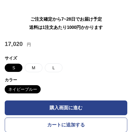
ご注文確定から7~28日でお届け予定
送料は1注文あたり
1000
円かかります
17,020
円
サイズ
S
M
L
カラー
ネイビーブルー
購入画面に進む
カートに追加する