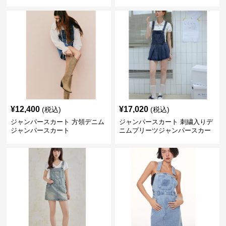
¥
12,400
¥
17,020
(税込)
(税込)
ジャンパースカート 方領デニム
ジャンパースカート 刺繍入りデ
ジャンパースカート
ニムプリーツジャンパースカー
ト