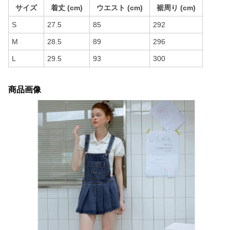
サイズ
着丈 (cm)
ウエスト (cm)
裾周り (cm)
S
27.5
85
292
M
28.5
89
296
L
29.5
93
300
商品画像