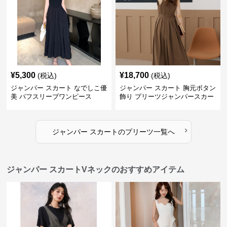
¥
5,300
¥
18,700
(税込)
(税込)
ジャンパー スカート なでしこ優
ジャンパー スカート 胸元ボタン
美 パフスリーブワンピース
飾り プリーツジャンパースカー
ト
›
ジャンパー スカート
の
プリーツ
一覧へ
ジャンパー スカートVネックのおすすめアイテム