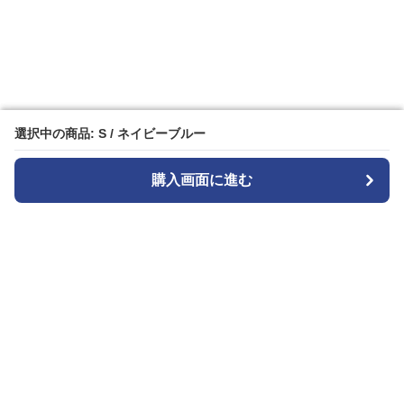
選択中の商品: S / ネイビーブルー
選択中の商品: S / ネイビーブルー
購入画面に進む
購入画面に進む