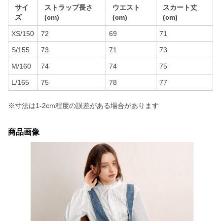
サイ
ストラップ長さ
ウエスト
スカート丈
ズ
(cm)
(cm)
(cm)
XS/150
72
69
71
S/155
73
71
73
M/160
74
74
75
L/165
75
78
77
※寸法は1-2cm程度の誤差がある場合があります
商品画像