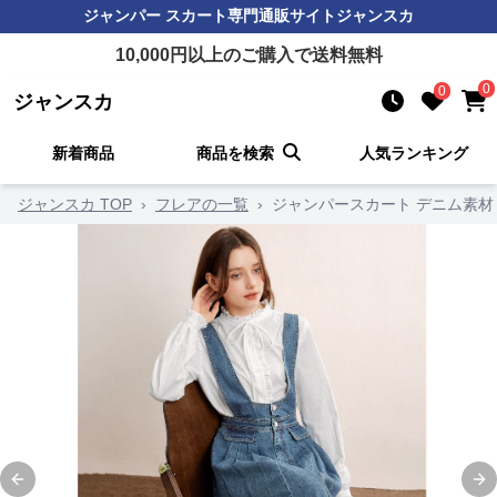
ジャンパー スカート
専門通販サイト
ジャンスカ
10,000
円以上のご購入で送料無料
0
0
ジャンスカ
新着商品
商品を検索
人気ランキング
ジャンスカ TOP
›
フレアの一覧
›
ジャンパースカート デニム素材
Previous slide
Ne