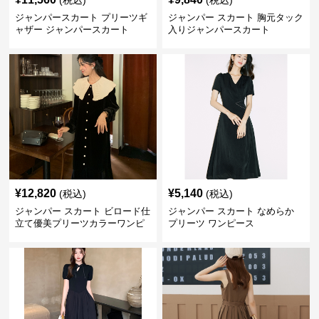
(税込)
(税込)
ジャンパースカート プリーツギ
ジャンパー スカート 胸元タック
ャザー ジャンパースカート
入りジャンパースカート
¥
12,820
¥
5,140
(税込)
(税込)
ジャンパー スカート ビロード仕
ジャンパー スカート なめらか
立て優美プリーツカラーワンピ
プリーツ ワンピース
ース