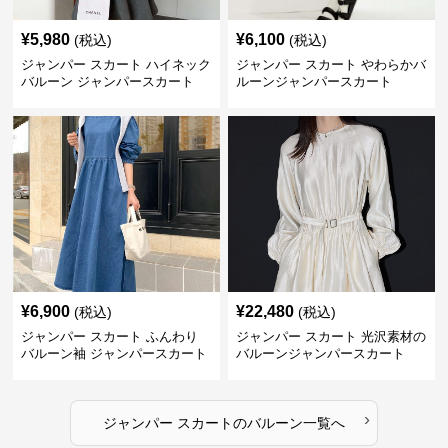
¥
5,980
¥
6,100
(税込)
(税込)
ジャンパー スカート ハイネック
ジャンパー スカート やわらかバ
バルーン ジャンパースカート
ルーンジャンパースカート
¥
6,900
¥
22,480
(税込)
(税込)
ジャンパー スカート ふんわり
ジャンパー スカート 光沢素材の
バルーン袖 ジャンパースカート
バルーンジャンパースカート
›
ジャンパー スカート
の
バルーン
一覧へ