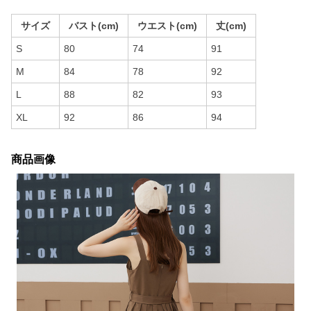
サイズ
バスト(cm)
ウエスト(cm)
丈(cm)
S
80
74
91
M
84
78
92
L
88
82
93
XL
92
86
94
商品画像