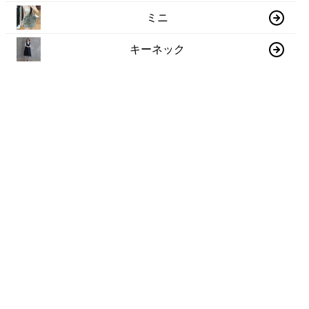
ミニ
キーネック