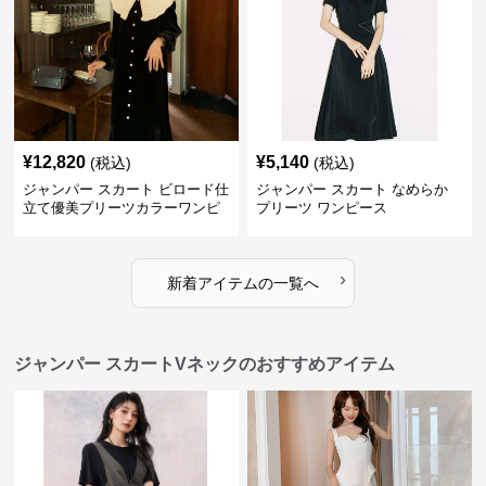
¥
12,820
¥
5,140
(税込)
(税込)
ジャンパー スカート ビロード仕
ジャンパー スカート なめらか
立て優美プリーツカラーワンピ
プリーツ ワンピース
ース
›
新着アイテムの一覧へ
ジャンパー スカートVネックのおすすめアイテム