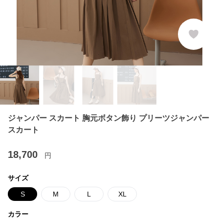
ジャンパー スカート 胸元ボタン飾り プリーツジャンパー
スカート
18,700
円
サイズ
S
M
L
XL
カラー